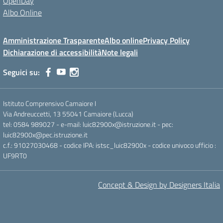
OpenDay
Albo Online
Amministrazione Trasparente
Albo online
Privacy Policy
Dichiarazione di accessibilità
Note legali
Seguici su:
Istituto Comprensivo Camaiore I
Via Andreuccetti, 13 55041 Camaiore (Lucca)
tel: 0584 989027 - e-mail: luic82900x@istruzione.it - pec:
luic82900x@pec.istruzione.it
c.f.: 91027030468 - codice IPA: istsc_luic82900x - codice univoco ufficio :
UF9RT0
Concept & Design by Designers Italia