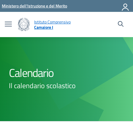
Vai ai contenuti
Vai al menu di navigazione
Vai al footer
Ministero dell'Istruzione e del Merito
Istituto Comprensivo
Camaiore I
Calendario
Il calendario scolastico