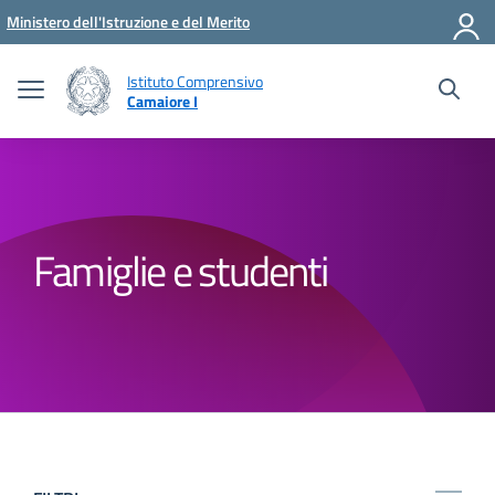
Vai ai contenuti
Vai al menu di navigazione
Vai al footer
Ministero dell'Istruzione e del Merito
Istituto Comprensivo
Camaiore I
Famiglie e studenti