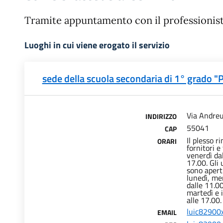
Tramite appuntamento con il professionis
Luoghi in cui viene erogato il servizio
sede della scuola secondaria di 1° grado "Pi
Via Andreu
INDIRIZZO
55041
CAP
Il plesso r
ORARI
fornitori e
venerdì dal
17.00. Gli 
sono aperti
lunedì, me
dalle 11.0
martedì e i
alle 17.00.
luic82900x
EMAIL