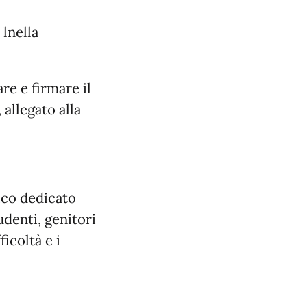
lnella
re e firmare il
allegato alla
ico dedicato
tudenti, genitori
icoltà e i