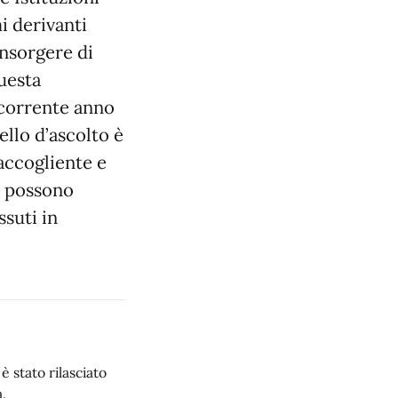
i derivanti
insorgere di
uesta
l corrente anno
ello d’ascolto è
 accogliente e
ti possono
ssuti in
 stato rilasciato
.