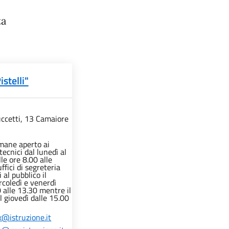
ta
stelli"
ccetti, 13 Camaiore
imane aperto ai
 tecnici dal lunedì al
le ore 8.00 alle
uffici di segreteria
 al pubblico il
rcoledì e venerdì
0 alle 13.30 mentre il
l giovedì dalle 15.00
@istruzione.it