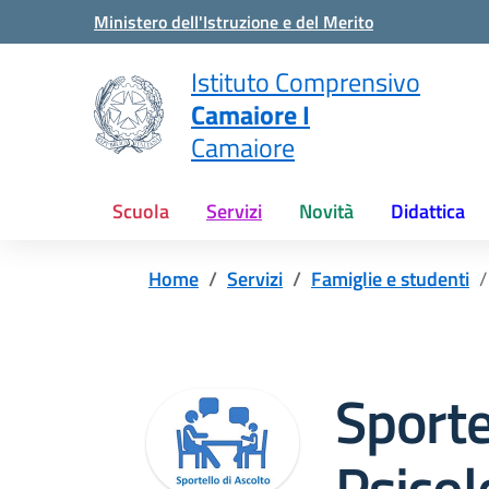
Vai ai contenuti
Vai al menu di navigazione
Vai al footer
Ministero dell'Istruzione e del Merito
Istituto Comprensivo
Camaiore I
Camaiore
Scuola
Servizi
Novità
Didattica
Home
Servizi
Famiglie e studenti
Sporte
Psicol