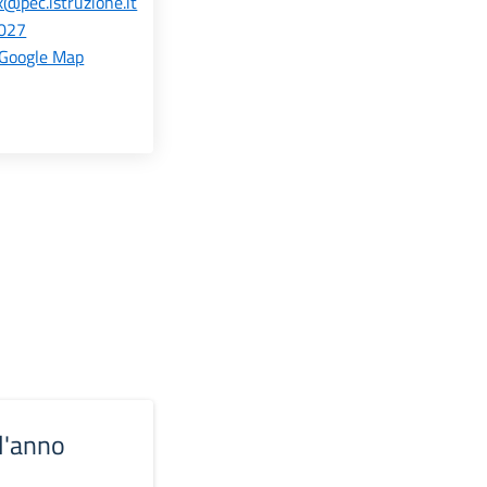
@pec.istruzione.it
027
 Google Map
 l'anno