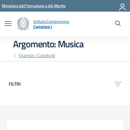
Vai ai contenuti
Vai al menu di navigazione
Vai al footer
Ministero dell'Istruzione e del Merito
Istituto Comprensivo
Camaiore I
Argomento: Musica
Stampa / Condividi
FILTRI