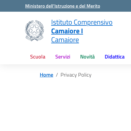
Vai ai contenuti
Vai al menu di navigazione
Vai al footer
Ministero dell'Istruzione e del Merito
Istituto Comprensivo
Camaiore I
Camaiore
Scuola
Servizi
Novità
Didattica
Home
Privacy Policy