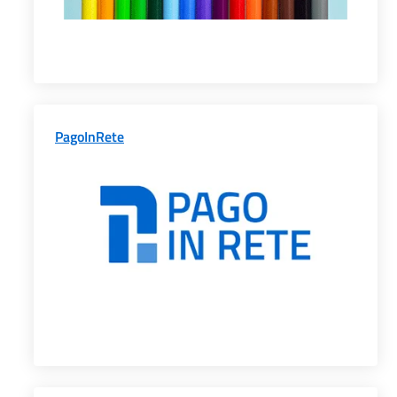
PagoInRete