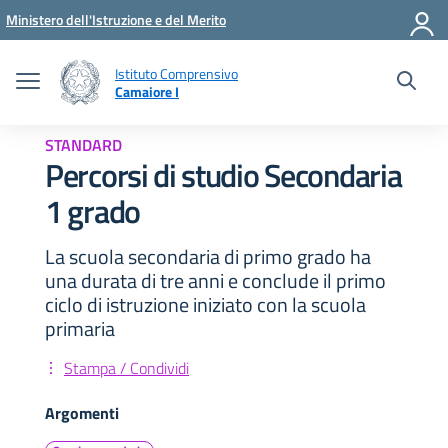
Vai ai contenuti
Vai al menu di navigazione
Vai al footer
Ministero dell'Istruzione e del Merito
Istituto Comprensivo
Camaiore I
STANDARD
Percorsi di studio Secondaria
1 grado
La scuola secondaria di primo grado ha
una durata di tre anni e conclude il primo
ciclo di istruzione iniziato con la scuola
primaria
Stampa / Condividi
Argomenti