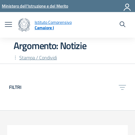
Vai ai contenuti
Vai al menu di navigazione
Vai al footer
Ministero dell'Istruzione e del Merito
Istituto Comprensivo
Camaiore I
Argomento: Notizie
Stampa / Condividi
FILTRI