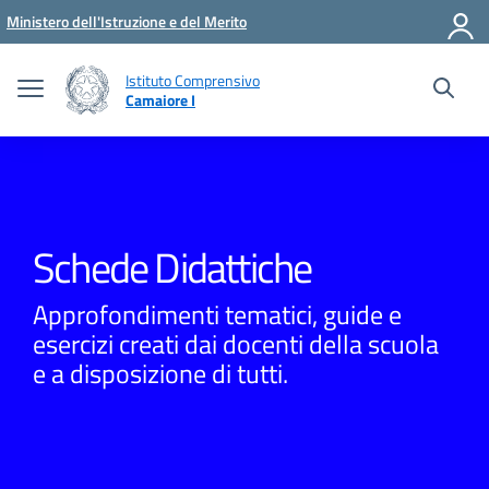
Vai ai contenuti
Vai al menu di navigazione
Vai al footer
Ministero dell'Istruzione e del Merito
Istituto Comprensivo
Camaiore I
Schede Didattiche
Approfondimenti tematici, guide e
esercizi creati dai docenti della scuola
e a disposizione di tutti.