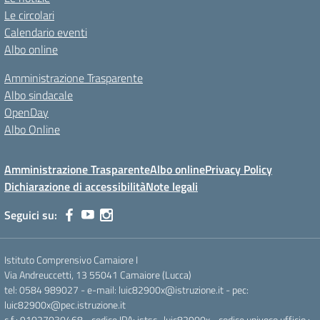
Le circolari
Calendario eventi
Albo online
Amministrazione Trasparente
Albo sindacale
OpenDay
Albo Online
Amministrazione Trasparente
Albo online
Privacy Policy
Dichiarazione di accessibilità
Note legali
Seguici su:
Istituto Comprensivo Camaiore I
Via Andreuccetti, 13 55041 Camaiore (Lucca)
tel: 0584 989027 - e-mail: luic82900x@istruzione.it - pec:
luic82900x@pec.istruzione.it
c.f.: 91027030468 - codice IPA: istsc_luic82900x - codice univoco ufficio :