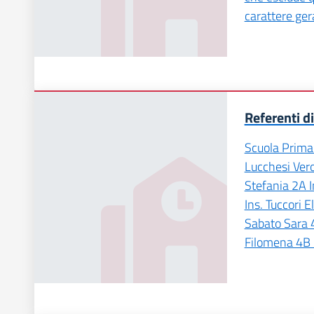
carattere ger
Referenti di
Scuola Primar
Lucchesi Vero
Stefania 2A I
Ins. Tuccori E
Sabato Sara 4
Filomena 4B 