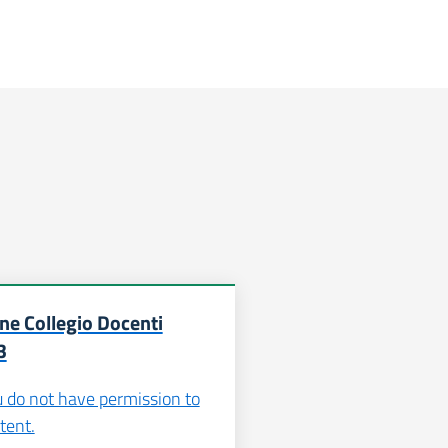
ne Collegio Docenti
3
u do not have permission to
tent.