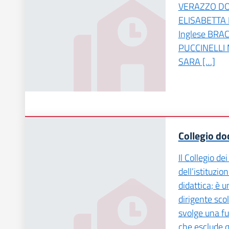
VERAZZO DO
ELISABETTA 
Inglese BR
PUCCINELLI
SARA […]
Collegio do
Il Collegio de
dell’istituzio
didattica; è 
dirigente scol
svolge una f
che esclude q