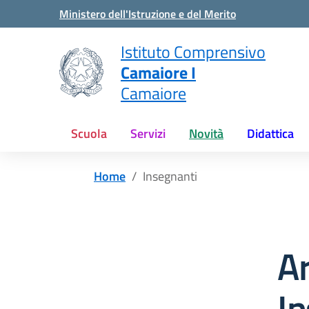
Vai ai contenuti
Vai al menu di navigazione
Vai al footer
Ministero dell'Istruzione e del Merito
Istituto Comprensivo
Camaiore I
Camaiore
Scuola
Servizi
Novità
Didattica
Home
Insegnanti
A
In