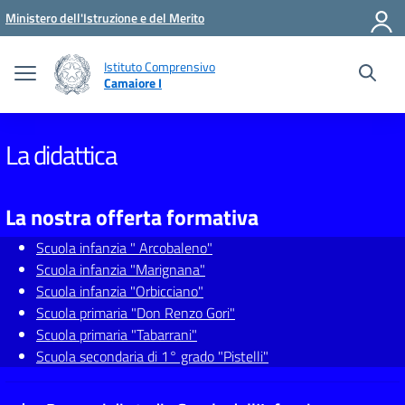
Vai ai contenuti
Vai al menu di navigazione
Vai al footer
Ministero dell'Istruzione e del Merito
Istituto Comprensivo
Camaiore I
La didattica
La nostra offerta formativa
Scuola infanzia " Arcobaleno"
Scuola infanzia "Marignana"
Scuola infanzia "Orbicciano"
Scuola primaria "Don Renzo Gori"
Scuola primaria "Tabarrani"
Scuola secondaria di 1° grado "Pistelli"