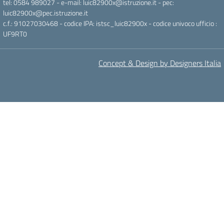
tel: 0584 989027 - e-mail: luic82900x@istruzione.it - pec:
luic82900x@pec.istruzione.it
c.f.: 91027030468 - codice IPA: istsc_luic82900x - codice univoco ufficio :
UF9RT0
Concept & Design by Designers Italia