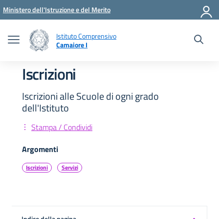
Vai ai contenuti
Vai al menu di navigazione
Vai al footer
Ministero dell'Istruzione e del Merito
Istituto Comprensivo
Camaiore I
Iscrizioni
Iscrizioni alle Scuole di ogni grado
dell'Istituto
Stampa / Condividi
Argomenti
Iscrizioni
Servizi
Indice della pagina