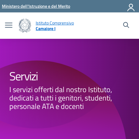
Vai ai contenuti
Vai al menu di navigazione
Vai al footer
Ministero dell'Istruzione e del Merito
Istituto Comprensivo
Camaiore I
Servizi
I servizi offerti dal nostro Istituto,
dedicati a tutti i genitori, studenti,
personale ATA e docenti