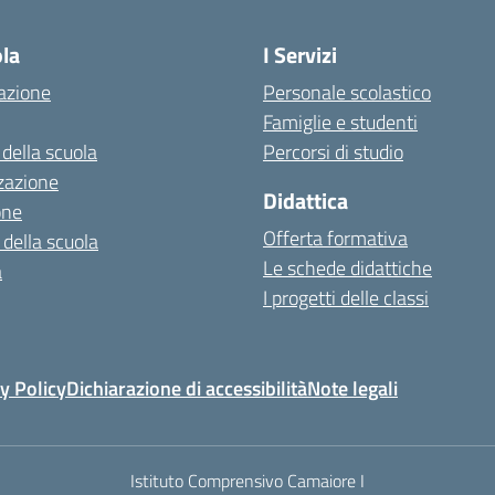
ola
I Servizi
azione
Personale scolastico
Famiglie e studenti
 della scuola
Percorsi di studio
zazione
Didattica
one
Offerta formativa
 della scuola
Le schede didattiche
a
I progetti delle classi
y Policy
Dichiarazione di accessibilità
Note legali
Istituto Comprensivo Camaiore I