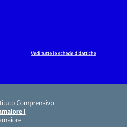
Vedi tutte le schede didattiche
stituto Comprensivo
amaiore I
amaiore