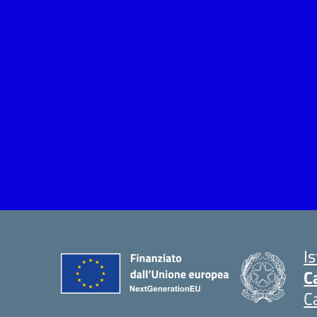
I
C
C