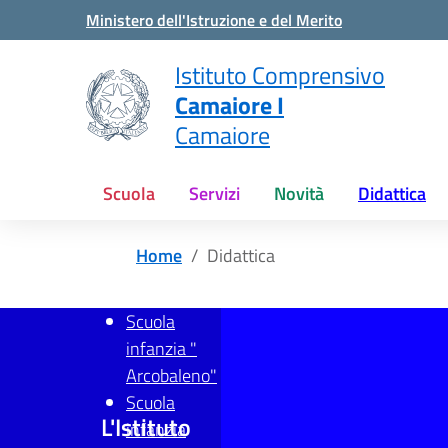
Vai ai contenuti
Vai al menu di navigazione
Vai al footer
Ministero dell'Istruzione e del Merito
Istituto Comprensivo
Camaiore I
Camaiore
Scuola
Servizi
Novità
Didattica
Home
Didattica
Scuola
infanzia "
Arcobaleno"
Scuola
L'Istituto
infanzia