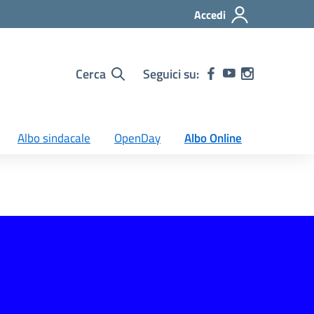
Accedi
Cerca
Seguici su:
Albo sindacale
OpenDay
Albo Online