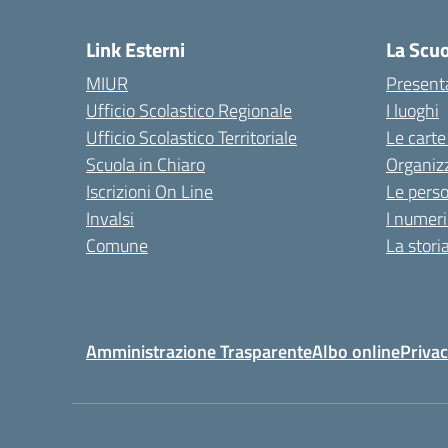
Link Esterni
La Scu
MIUR
Present
Ufficio Scolastico Regionale
I luoghi
Ufficio Scolastico Territoriale
Le carte
Scuola in Chiaro
Organiz
Iscrizioni On Line
Le pers
Invalsi
I numeri
Comune
La stori
Amministrazione Trasparente
Albo online
Privac