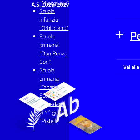
"Marignana"
A.S. 2026/2027
Scuola
infanzia
"Orbicciano"
Pe
Scuola
primaria
"Don Renzo
Gori"
Vai all
Scuola
primaria
"Tabarrani"
Scuola
secondaria
di 1° grado
"Pistelli"