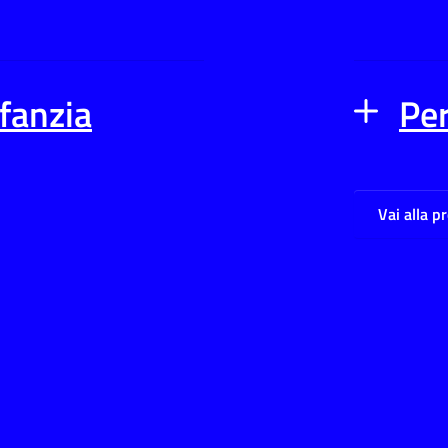
nfanzia
Per
Vai alla p