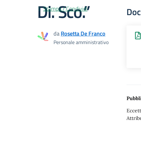
Di. Sco.”
Stampa / Condividi
Doc
da
Rosetta De Franco
Personale amministrativo
Pubbli
Eccett
Attrib