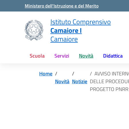
Vai ai contenuti
Vai al menu di navigazione
Vai al footer
Ministero dell'Istruzione e del Merito
Istituto Comprensivo
Camaiore I
Camaiore
Scuola
Servizi
Novità
Didattica
Home
AVVISO INTERN
Novità
Notizie
DELLE PROCEDUR
PROGETTO PNRR “