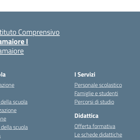
stituto Comprensivo
amaiore I
amaiore
ola
I Servizi
azione
Personale scolastico
Famiglie e studenti
 della scuola
Percorsi di studio
zazione
Didattica
one
Offerta formativa
 della scuola
Le schede didattiche
a