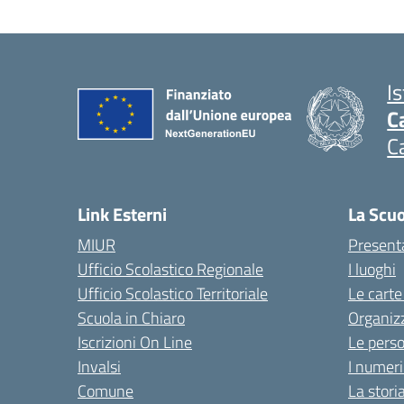
I
C
C
Link Esterni
La Scu
MIUR
Present
Ufficio Scolastico Regionale
I luoghi
Ufficio Scolastico Territoriale
Le carte
Scuola in Chiaro
Organiz
Iscrizioni On Line
Le pers
Invalsi
I numeri
Comune
La stori