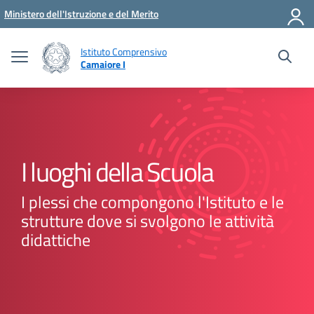
Vai ai contenuti
Vai al menu di navigazione
Vai al footer
Ministero dell'Istruzione e del Merito
Istituto Comprensivo
Camaiore I
I luoghi della Scuola
I plessi che compongono l'Istituto e le
strutture dove si svolgono le attività
didattiche