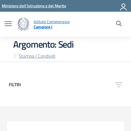
Vai ai contenuti
Vai al menu di navigazione
Vai al footer
Ministero dell'Istruzione e del Merito
Istituto Comprensivo
Camaiore I
Argomento: Sedi
Stampa / Condividi
FILTRI