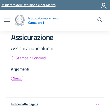
Vai ai contenuti
Vai al menu di navigazione
Vai al footer
Ministero dell'Istruzione e del Merito
Istituto Comprensivo
Camaiore I
Assicurazione
Assicurazione alunni
Stampa / Condividi
Argomenti
Servizi
Indice della pagina