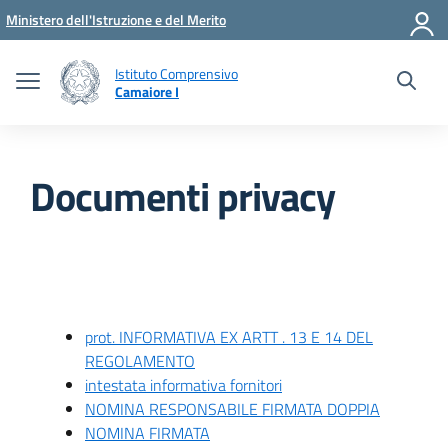
Vai ai contenuti
Vai al menu di navigazione
Vai al footer
Ministero dell'Istruzione e del Merito
Istituto Comprensivo
Camaiore I
Documenti privacy
prot. INFORMATIVA EX ARTT . 13 E 14 DEL
REGOLAMENTO
intestata informativa fornitori
NOMINA RESPONSABILE FIRMATA DOPPIA
NOMINA FIRMATA