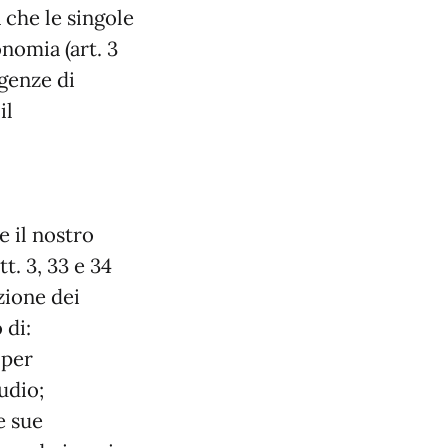
 che le singole
nomia (art. 3
genze di
il
 il nostro
tt. 3, 33 e 34
zione dei
 di:
 per
tudio;
e sue