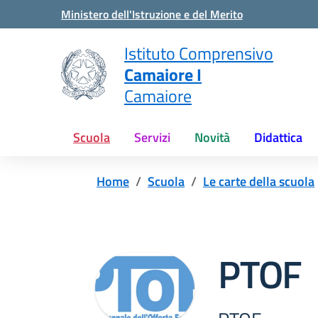
Vai ai contenuti
Vai al menu di navigazione
Vai al footer
Ministero dell'Istruzione e del Merito
Istituto Comprensivo
Camaiore I
Camaiore
Scuola
Servizi
Novità
Didattica
Home
Scuola
Le carte della scuola
PTOF