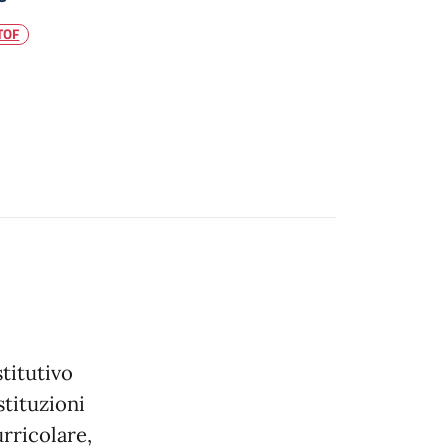
TOF
titutivo
stituzioni
urricolare,