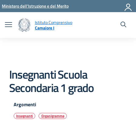
Vai ai contenuti
Vai al menu di navigazione
Vai al footer
Ministero dell'Istruzione e del Merito
Istituto Comprensivo
Camaiore I
Insegnanti Scuola
Secondaria 1 grado
Argomenti
Insegnanti
Organigramma