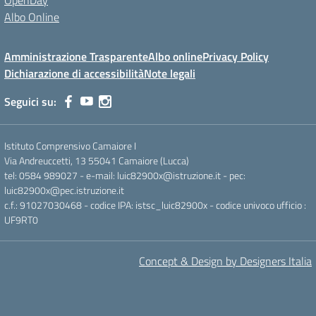
OpenDay
Albo Online
Amministrazione Trasparente
Albo online
Privacy Policy
Dichiarazione di accessibilità
Note legali
Seguici su:
Istituto Comprensivo Camaiore I
Via Andreuccetti, 13 55041 Camaiore (Lucca)
tel: 0584 989027 - e-mail: luic82900x@istruzione.it - pec:
luic82900x@pec.istruzione.it
c.f.: 91027030468 - codice IPA: istsc_luic82900x - codice univoco ufficio :
UF9RT0
Concept & Design by Designers Italia