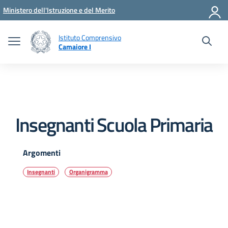
Vai ai contenuti
Vai al menu di navigazione
Vai al footer
Ministero dell'Istruzione e del Merito
Istituto Comprensivo
Camaiore I
Insegnanti Scuola Primaria
Argomenti
Insegnanti
Organigramma