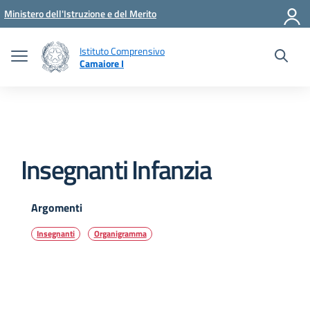
Vai ai contenuti
Vai al menu di navigazione
Vai al footer
Ministero dell'Istruzione e del Merito
Istituto Comprensivo
Camaiore I
Insegnanti Infanzia
Argomenti
Insegnanti
Organigramma