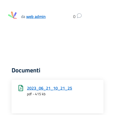
da
web admin
0
Documenti
2023_06_21_10_21_25
pdf - 415 kb