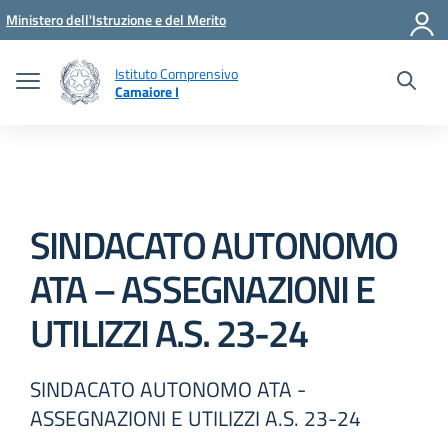
Vai ai contenuti
Vai al menu di navigazione
Vai al footer
Ministero dell'Istruzione e del Merito
Istituto Comprensivo
Camaiore I
SINDACATO AUTONOMO
ATA – ASSEGNAZIONI E
UTILIZZI A.S. 23-24
SINDACATO AUTONOMO ATA -
ASSEGNAZIONI E UTILIZZI A.S. 23-24