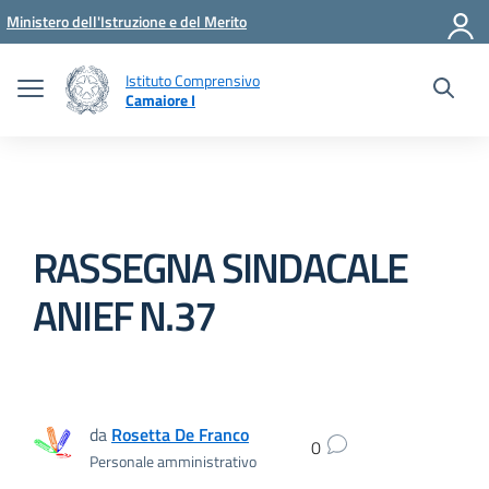
Vai ai contenuti
Vai al menu di navigazione
Vai al footer
Ministero dell'Istruzione e del Merito
Istituto Comprensivo
Camaiore I
RASSEGNA SINDACALE
ANIEF N.37
da
Rosetta De Franco
0
Personale amministrativo