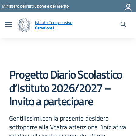
Vai ai contenuti
Vai al menu di navigazione
Vai al footer
Ministero dell'Istruzione e del Merito
Istituto Comprensivo
Camaiore I
Progetto Diario Scolastico
d’Istituto 2026/2027 –
Invito a partecipare
Gentilissimi,con la presente desidero
sottoporre alla Vostra attenzione l'iniziativa
relativa alla realizzazione del Diario