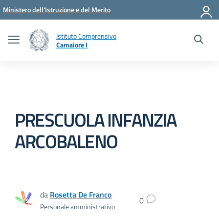
Vai ai contenuti
Vai al menu di navigazione
Vai al footer
Ministero dell'Istruzione e del Merito
Istituto Comprensivo
Camaiore I
PRESCUOLA INFANZIA
ARCOBALENO
da
Rosetta De Franco
0
Personale amministrativo