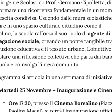
Dirigente Scolastico Prof. Germano Cipolletta, di
formare una ricorrenza fondamentale in un mo
rescita condivisa. Uscendo dalle mura scolastich
are in uno spazio culturale cittadino come il
lino, la scuola rafforza il suo ruolo di
agente di
egazione sociale
, creando un ponte tangibile tr
ituzione educativa e il tessuto urbano. L’obiettivo
lare una riflessione collettiva che parta dai ban
uola e coinvolga l’intera comunità.
ogramma si articola in una settimana di iniziative
Martedì 25 Novembre – Inaugurazione e Cine
Ore 17:30
, presso il
Cinema Borsalino
(Piaz
Paolina Maggi), si terrà l’inaugurazione uffic