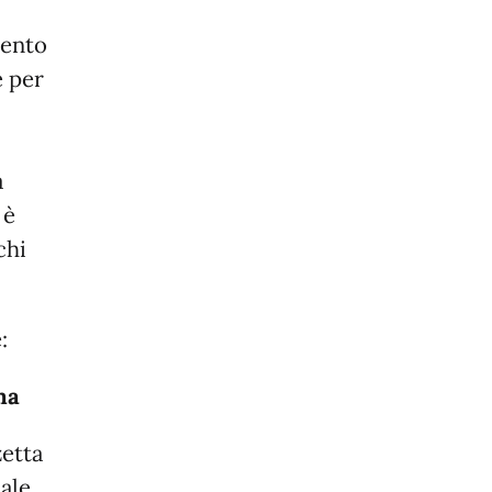
mento
e per
a
 è
chi
:
ma
zetta
iale