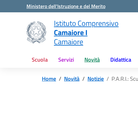
Vai ai contenuti
Vai al menu di navigazione
Vai al footer
Ministero dell'Istruzione e del Merito
Istituto Comprensivo
Camaiore I
Camaiore
Scuola
Servizi
Novità
Didattica
Home
Novità
Notizie
P.A.R.I.: S