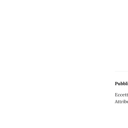
Pubbli
Eccett
Attrib