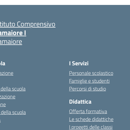
stituto Comprensivo
amaiore I
amaiore
ola
I Servizi
azione
Personale scolastico
Famiglie e studenti
 della scuola
Percorsi di studio
zazione
Didattica
one
Offerta formativa
 della scuola
Le schede didattiche
a
I progetti delle classi