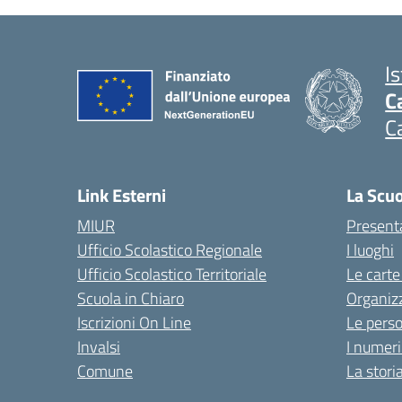
I
C
C
Link Esterni
La Scu
MIUR
Present
Ufficio Scolastico Regionale
I luoghi
Ufficio Scolastico Territoriale
Le carte
Scuola in Chiaro
Organiz
Iscrizioni On Line
Le pers
Invalsi
I numeri
Comune
La stori