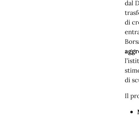
dal 
tras
di c
entr
Borsa
aggr
l’ist
stimo
di sc
Il pr