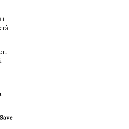
 i
terà
ori
i
a
Save