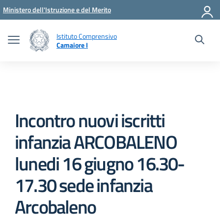
Vai ai contenuti
Vai al menu di navigazione
Vai al footer
Ministero dell'Istruzione e del Merito
Istituto Comprensivo
Camaiore I
Incontro nuovi iscritti
infanzia ARCOBALENO
lunedi 16 giugno 16.30-
17.30 sede infanzia
Arcobaleno