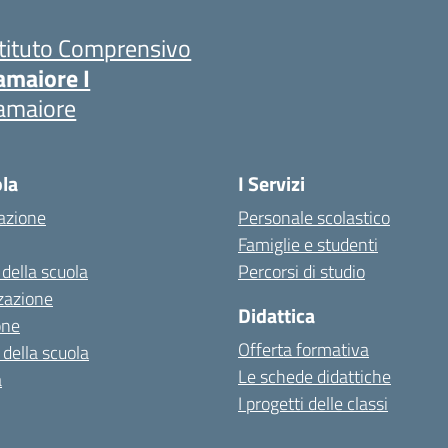
stituto Comprensivo
amaiore I
amaiore
ola
I Servizi
azione
Personale scolastico
Famiglie e studenti
 della scuola
Percorsi di studio
zazione
Didattica
one
Offerta formativa
 della scuola
Le schede didattiche
a
I progetti delle classi