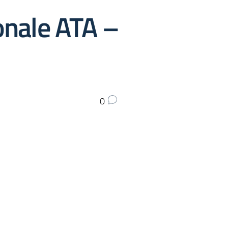
onale ATA –
0