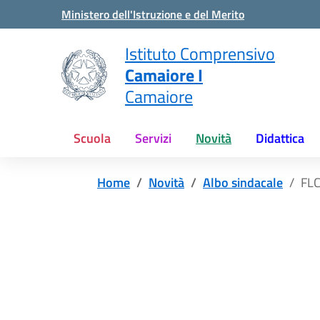
Vai ai contenuti
Vai al menu di navigazione
Vai al footer
Ministero dell'Istruzione e del Merito
Istituto Comprensivo
Camaiore I
Camaiore
Scuola
Servizi
Novità
Didattica
Home
Novità
Albo sindacale
FLC