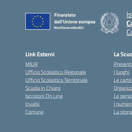
I
C
C
Link Esterni
La Scu
MIUR
Present
Ufficio Scolastico Regionale
I luoghi
Ufficio Scolastico Territoriale
Le carte
Scuola in Chiaro
Organiz
Iscrizioni On Line
Le pers
Invalsi
I numeri
Comune
La stori