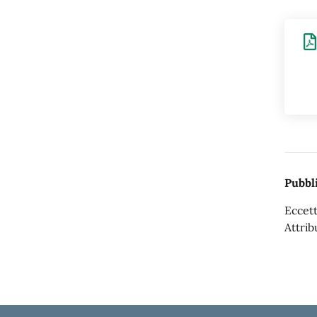
Pubbli
Eccett
Attrib