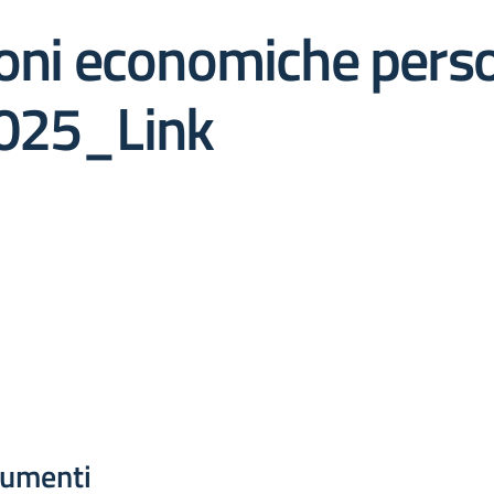
ioni economiche pers
025_Link
umenti