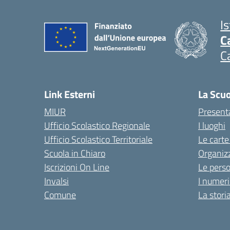
I
C
C
Link Esterni
La Scu
MIUR
Present
Ufficio Scolastico Regionale
I luoghi
Ufficio Scolastico Territoriale
Le carte
Scuola in Chiaro
Organiz
Iscrizioni On Line
Le pers
Invalsi
I numeri
Comune
La stori