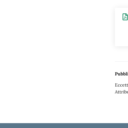
Pubbli
Eccett
Attrib