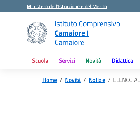
Vai ai contenuti
Vai al menu di navigazione
Vai al footer
Ministero dell'Istruzione e del Merito
Istituto Comprensivo
Camaiore I
Camaiore
Scuola
Servizi
Novità
Didattica
Home
Novità
Notizie
ELENCO AL