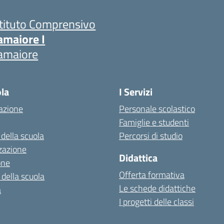
stituto Comprensivo
amaiore I
amaiore
ola
I Servizi
azione
Personale scolastico
Famiglie e studenti
 della scuola
Percorsi di studio
zazione
Didattica
one
Offerta formativa
 della scuola
Le schede didattiche
a
I progetti delle classi