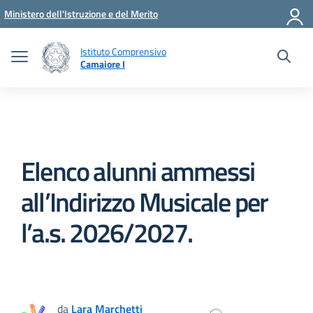
Vai ai contenuti
Vai al menu di navigazione
Vai al footer
Ministero dell'Istruzione e del Merito
Istituto Comprensivo
Camaiore I
Elenco alunni ammessi
all’Indirizzo Musicale per
l’a.s. 2026/2027.
da
Lara Marchetti