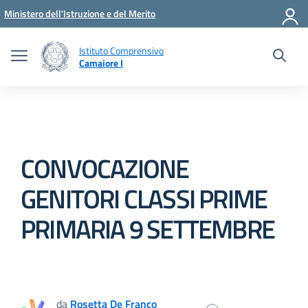
Vai ai contenuti
Vai al menu di navigazione
Vai al footer
Ministero dell'Istruzione e del Merito
Istituto Comprensivo
Camaiore I
CONVOCAZIONE
GENITORI CLASSI PRIME
PRIMARIA 9 SETTEMBRE
da
Rosetta De Franco