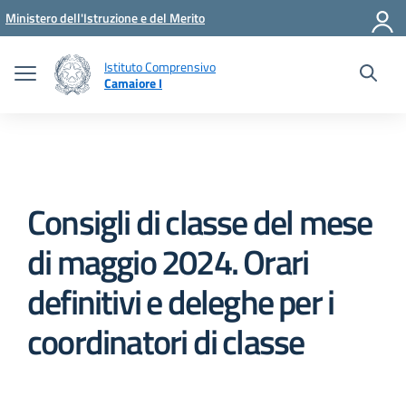
Vai ai contenuti
Vai al menu di navigazione
Vai al footer
Ministero dell'Istruzione e del Merito
Istituto Comprensivo
Camaiore I
Consigli di classe del mese
di maggio 2024. Orari
definitivi e deleghe per i
coordinatori di classe