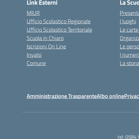
Link Esterni
La Scu
MIUR
Present
Ufficio Scolastico Regionale
I luoghi
Ufficio Scolastico Territoriale
Le carte
Scuola in Chiaro
Organiz
Iscrizioni On Line
Le pers
Invalsi
I numeri
Comune
La stori
Amministrazione Trasparente
Albo online
Privac
tel: 0584 