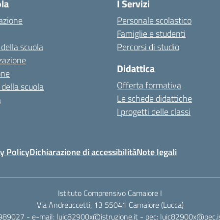
ola
I Servizi
azione
Personale scolastico
Famiglie e studenti
 della scuola
Percorsi di studio
zazione
Didattica
one
Offerta formativa
 della scuola
Le schede didattiche
a
I progetti delle classi
y Policy
Dichiarazione di accessibilità
Note legali
Istituto Comprensivo Camaiore I
Via Andreuccetti, 13 55041 Camaiore (Lucca)
989027 - e-mail: luic82900x@istruzione.it - pec: luic82900x@pec.is