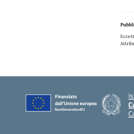
Pubbli
Eccett
Attrib
I
C
C