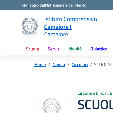
Vai ai contenuti
Vai al menu di navigazione
Vai al footer
Ministero dell'Istruzione e del Merito
Istituto Comprensivo
Camaiore I
Camaiore
Scuola
Servizi
Novità
Didattica
Home
Novità
Circolari
SCUOLA P
Circolare Circ. n. 
SCUOL