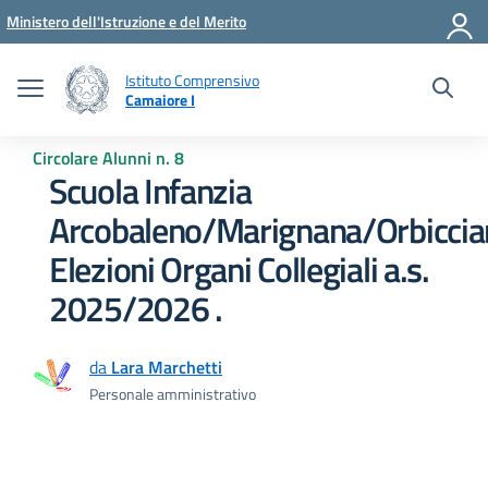
Vai ai contenuti
Vai al menu di navigazione
Vai al footer
Ministero dell'Istruzione e del Merito
Istituto Comprensivo
Camaiore I
Circolare Alunni n. 8
Scuola Infanzia
Arcobaleno/Marignana/Orbiccia
Elezioni Organi Collegiali a.s.
2025/2026 .
da
Lara Marchetti
Personale amministrativo