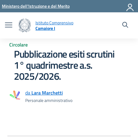
Vai ai contenuti
Vai al menu di navigazione
Vai al footer
Ministero dell'Istruzione e del Merito
Istituto Comprensivo
Camaiore I
Circolare
Pubblicazione esiti scrutini
1° quadrimestre a.s.
2025/2026.
da
Lara Marchetti
Personale amministrativo