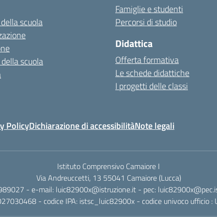
Famiglie e studenti
 della scuola
Percorsi di studio
zazione
Didattica
one
Offerta formativa
 della scuola
Le schede didattiche
a
I progetti delle classi
y Policy
Dichiarazione di accessibilità
Note legali
Istituto Comprensivo Camaiore I
Via Andreuccetti, 13 55041 Camaiore (Lucca)
989027 - e-mail: luic82900x@istruzione.it - pec: luic82900x@pec.is
1027030468 - codice IPA: istsc_luic82900x - codice univoco ufficio 