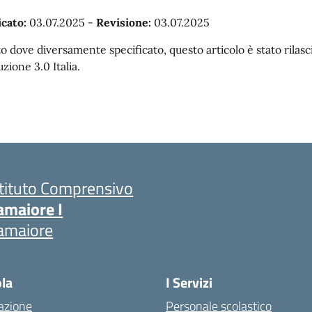
cato:
03.07.2025
-
Revisione:
03.07.2025
o dove diversamente specificato, questo articolo è stato rila
uzione 3.0 Italia.
stituto Comprensivo
amaiore I
amaiore
ola
I Servizi
azione
Personale scolastico