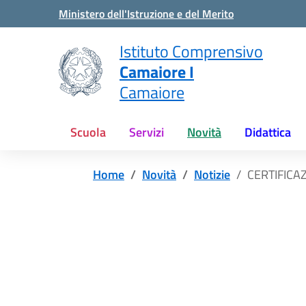
Vai ai contenuti
Vai al menu di navigazione
Vai al footer
Ministero dell'Istruzione e del Merito
Istituto Comprensivo
Camaiore I
Camaiore
Scuola
Servizi
Novità
Didattica
Home
Novità
Notizie
CERTIFICA