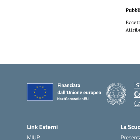
Pubbli
Eccett
Attrib
I
C
C
Link Esterni
La Scu
MIUR
Present