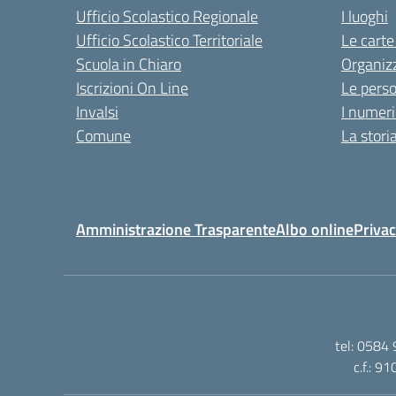
Ufficio Scolastico Regionale
I luoghi
Ufficio Scolastico Territoriale
Le carte
Scuola in Chiaro
Organiz
Iscrizioni On Line
Le pers
Invalsi
I numeri
Comune
La stori
Amministrazione Trasparente
Albo online
Privac
tel: 0584 
c.f.: 9