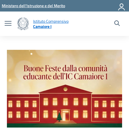
Vai ai contenuti
Vai al menu di navigazione
Vai al footer
Ministero dell'Istruzione e del Merito
Istituto Comprensivo
Camaiore I