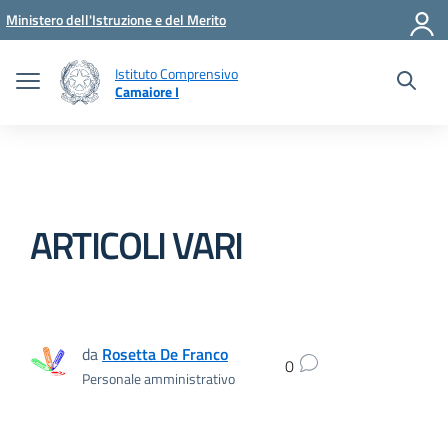
Vai ai contenuti
Vai al menu di navigazione
Vai al footer
Ministero dell'Istruzione e del Merito
Istituto Comprensivo
Camaiore I
ARTICOLI VARI
da
Rosetta De Franco
0
Personale amministrativo