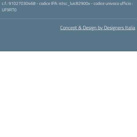
c.f.: 91027030468 - codice IPA: istsc_luic82900x - codice univoco ufficio :
UF9RT0
Concept & Design by Designers Italia