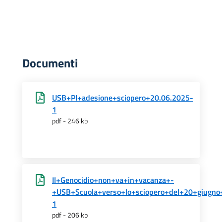
Documenti
USB+PI+adesione+sciopero+20.06.2025-
1
pdf - 246 kb
Il+Genocidio+non+va+in+vacanza+-
+USB+Scuola+verso+lo+sciopero+del+20+giugno
1
pdf - 206 kb