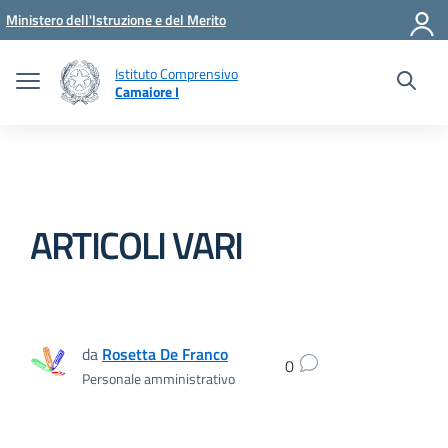
Vai ai contenuti
Vai al menu di navigazione
Vai al footer
Ministero dell'Istruzione e del Merito
Istituto Comprensivo
Camaiore I
ARTICOLI VARI
da
Rosetta De Franco
0
Personale amministrativo