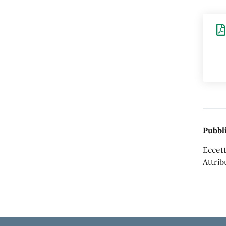
Pubbli
Eccett
Attrib