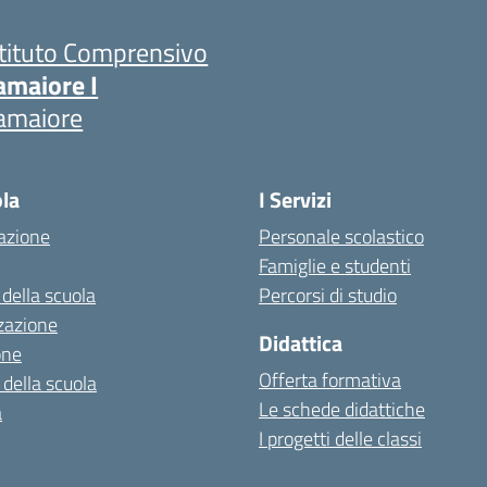
stituto Comprensivo
amaiore I
amaiore
ola
I Servizi
azione
Personale scolastico
Famiglie e studenti
 della scuola
Percorsi di studio
zazione
Didattica
one
Offerta formativa
 della scuola
Le schede didattiche
a
I progetti delle classi