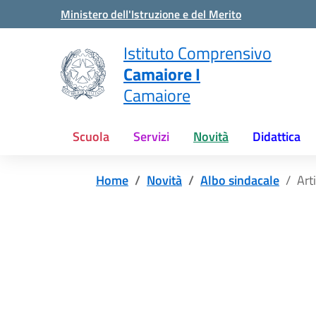
Vai ai contenuti
Vai al menu di navigazione
Vai al footer
Ministero dell'Istruzione e del Merito
Istituto Comprensivo
Camaiore I
Camaiore
Scuola
Servizi
Novità
Didattica
Home
Novità
Albo sindacale
Arti