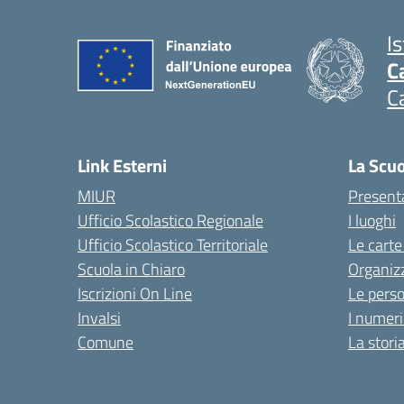
I
C
C
Link Esterni
La Scu
MIUR
Present
Ufficio Scolastico Regionale
I luoghi
Ufficio Scolastico Territoriale
Le carte
Scuola in Chiaro
Organiz
Iscrizioni On Line
Le pers
Invalsi
I numeri
Comune
La stori