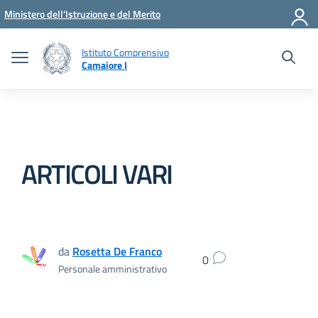
Vai ai contenuti
Vai al menu di navigazione
Vai al footer
Ministero dell'Istruzione e del Merito
Istituto Comprensivo
Camaiore I
ARTICOLI VARI
da
Rosetta De Franco
0
Personale amministrativo