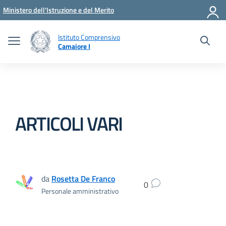
Vai ai contenuti
Vai al menu di navigazione
Vai al footer
Ministero dell'Istruzione e del Merito
Istituto Comprensivo
Camaiore I
ARTICOLI VARI
da
Rosetta De Franco
0
Personale amministrativo